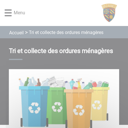
Lien
Lien
Lien
Lien
Panneau de gestion des cookies
d'accès
d'accès
d'accès
d'accès
Menu
rapide
rapide
rapide
rapide
au
au
à
au
menu
contenu
la
pied
Tri et collecte des ordures ménagères
Accueil
principal
recherche
de
page
Tri et collecte des ordures ménagères