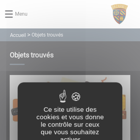
Lien
Lien
Lien
Lien
Panneau de gestion des cookies
d'accès
d'accès
d'accès
d'accès
Menu
rapide
rapide
rapide
rapide
au
au
à
au
menu
contenu
la
pied
Objets trouvés
Accueil
principal
recherche
de
page
Objets trouvés
Ce site utilise des
cookies et vous donne
le contrôle sur ceux
que vous souhaitez
activer