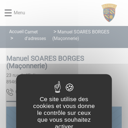
Lien
Lien
Lien
Lien
Panneau de gestion des cookies
d'accès
d'accès
d'accès
d'accès
Menu
rapide
rapide
rapide
rapide
au
au
à
au
menu
contenu
la
pied
Accueil
Carnet
Manuel SOARES BORGES
principal
recherche
de
d'adresses
(Maçonnerie)
page
Manuel SOARES BORGES
(Maçonnerie)
23 rue de l'Eglise
89460
Bazarnes
18 92 24 68 30
Ce site utilise des
cookies et vous donne
le contrôle sur ceux
que vous souhaitez
activer