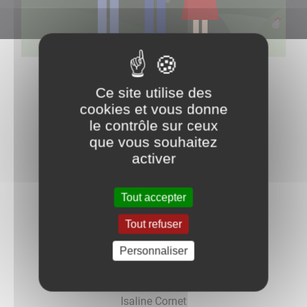
Le Maire
: Nathalie Grenand
Ce site utilise des
cookies et vous donne
1er Adjoint
: Gabriel Lehmann
le contrôle sur ceux
que vous souhaitez
2ème Adjoint
: Marion Gaston
activer
3ème Adjoint
: Jean Paul Grandin
Tout accepter
Reynald Genolet
Tout refuser
Fanny Blandin
Personnaliser
Bruno Prestat
Isaline Cornet