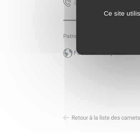
37 88 66 78 70
Ce site util
Patrick HEROUARD
Facebook d'Ekipinox
Retour à la liste des carnet