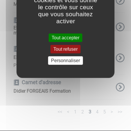
cookies et vous donne
Manuel SOARES BORGES (Maçonnerie)
le contrôle sur ceux
que vous souhaitez
Carnet d'adresse
activer
Etienne GRANDIN (entretien et réparation de
matériel agricole)
Tout accepter
Carnet d'adresse
Tout refuser
EKIPINOX
Personnaliser
Patrick HEROUARD ...
Carnet d'adresse
Didier FORGEAIS Formation
<<
<
1
2
3
4
5
>
>>