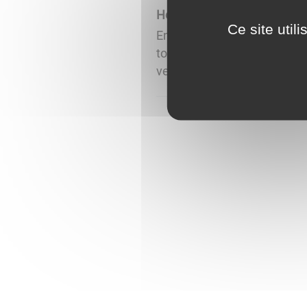
Horaires de Messes
Ce site util
Entre la fête des Rameaux et
toutes les 5 semaines. Pou
vermenton-arcy ...